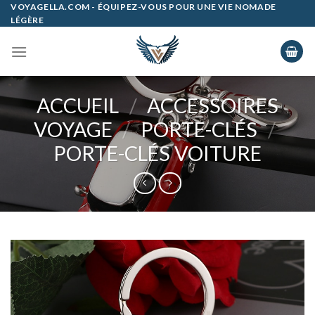
Skip
VOYAGELLA.COM - ÉQUIPEZ-VOUS POUR UNE VIE NOMADE
LÉGÈRE
to
content
ACCUEIL
/
ACCESSOIRES
VOYAGE
/
PORTE-CLÉS
/
PORTE-CLÉS VOITURE